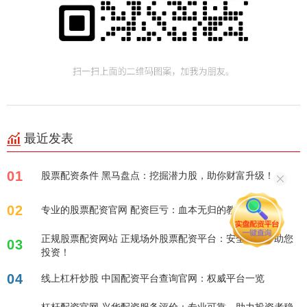
最近发表
01
股票配资条件 黑马盘点：挖掘潜力股，助你财富升级！
02
专业的股票配资官网 配资巨亏：血本无归的教训与警示
正规股票配资网站 正规场外股票配资平台：安全高效，助您
03
投资！
04
线上杠杆炒股 中国配资平台查询官网：权威平台一览
杠杆配资官网 兴华配资服务评价：专业可靠，助力投资者稳