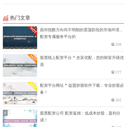
热门文章
面对指数方向尚不明朗的震荡阶段的市场环境，
配资专属服务平台的
294
股票线上配资平台 * 垒富优配：您的财富升级优
选
277
配资平台网址 * 益盟炒股软件下载：专业炒股必
备！
262
4
股票配资公司 配资返佣：低成本炒股，盈利分
成！