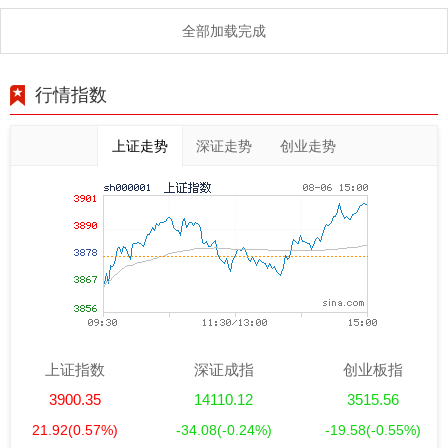
存在？
全部加载完成
行情指数
上证走势
深证走势
创业走势
上证指数
深证成指
创业板指
3900.35
14110.12
3515.56
21.92
(0.57%)
-34.08
(-0.24%)
-19.58
(-0.55%)