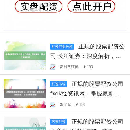
正规的股票配资公
配资行业分析
司 长江证券：深度解析，掘
金价值新机遇
新时代证券
190
正规的股票配资公司
配资市场
fxdk经资讯网：掌握最新财
经动态，投资决策更明智
聚宝盆
180
正规的股票配资公司
股票配资