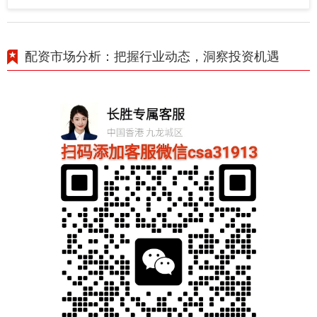
配资市场分析：把握行业动态，洞察投资机遇