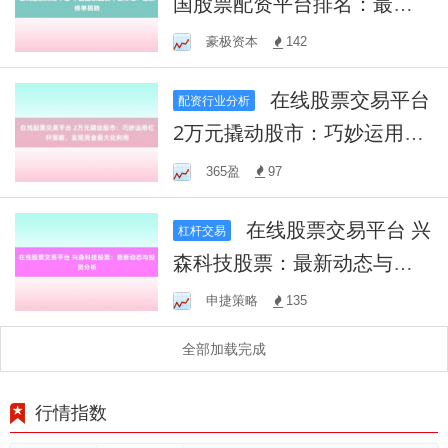
国股票配资平台排名：最新
榜单揭晓
豪极资本
142
在线股票交易平台
配资行业分析
2万元撬动股市：巧妙运用杠
杆策略，实现资金最大化利
365盈
97
用
在线股票交易平台 兴
杠杆交易
森科技股票：最新动态与投
资分析
申捷策略
135
全部加载完成
行情指数