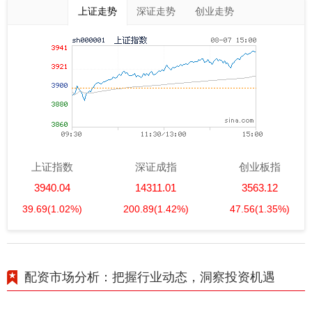
上证走势
深证走势
创业走势
上证指数
深证成指
创业板指
3940.04
14311.01
3563.12
39.69
(1.02%)
200.89
(1.42%)
47.56
(1.35%)
配资市场分析：把握行业动态，洞察投资机遇