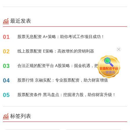
最近发表
01
股票无息配资 A+策略：助你考试工作项目成功！
02
线上股票配资 E策略：高效增长的营销利器
03
合法正规的配资平台 A股策略：掘金机遇，把握市场脉搏
04
股票行情 京融实配：专业股票配资，助力财富增值
05
股票配资条件 黑马盘点：挖掘潜力股，助你财富升级！
标签列表