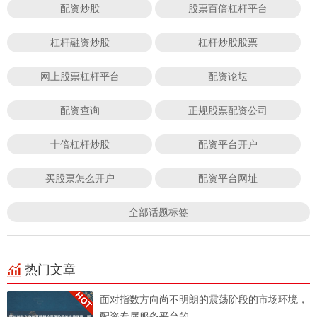
配资炒股
股票百倍杠杆平台
杠杆融资炒股
杠杆炒股股票
网上股票杠杆平台
配资论坛
配资查询
正规股票配资公司
十倍杠杆炒股
配资平台开户
买股票怎么开户
配资平台网址
全部话题标签
热门文章
面对指数方向尚不明朗的震荡阶段的市场环境，
配资专属服务平台的