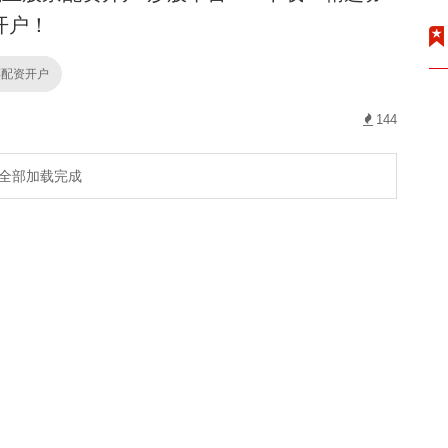
开户！
票配资开户
144
全部加载完成