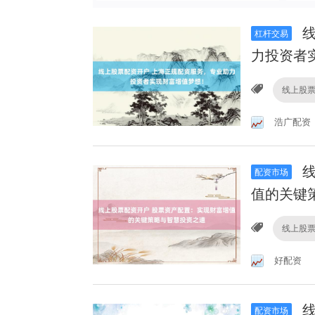
线
杠杆交易
力投资者
线上股
浩广配资
线
配资市场
值的关键
线上股
好配资
线
配资市场