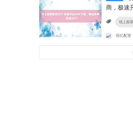
商，极速
线上股
佰亿配资