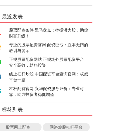
最近发表
股票配资条件 黑马盘点：挖掘潜力股，助你
1
财富升级！
专业的股票配资官网 配资巨亏：血本无归的
2
教训与警示
正规股票配资网站 正规场外股票配资平台：
3
安全高效，助您投资！
线上杠杆炒股 中国配资平台查询官网：权威
4
平台一览
杠杆配资官网 兴华配资服务评价：专业可
5
靠，助力投资者稳健增值
标签列表
股票网上配资
网络炒股杠杆平台