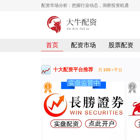
配资市场分析：把握行业动态，洞察投资机遇
首页
配资市场
股票配资
十大配资平台推荐
共
100
+平台