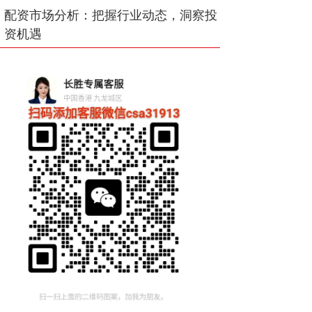
配资市场分析：把握行业动态，洞察投
资机遇