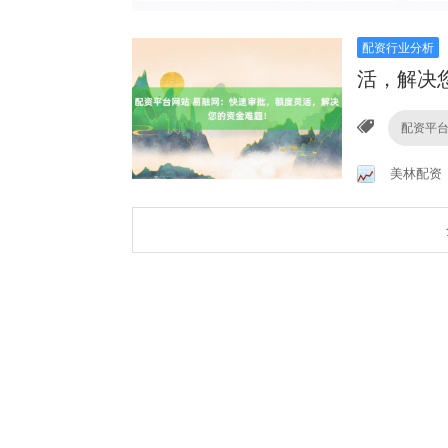
配资行业分析
活，解决
配资平
美林配资