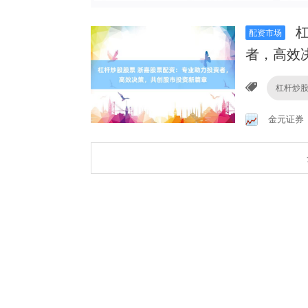
杠
配资市场
者，高效
杠杆炒
金元证券