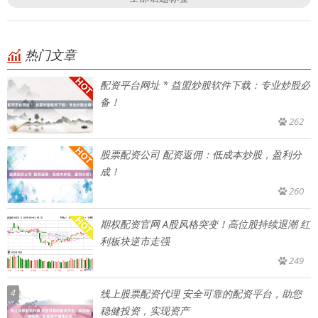
热门文章
配资平台网址 * 益盟炒股软件下载：专业炒股必
备！
262
股票配资公司 配资返佣：低成本炒股，盈利分
成！
260
期权配资官网 A股风格突变！高位股持续退潮 红
利板块逆市走强
249
4
线上股票配资代理 安全可靠的配资平台，助您
稳健投资，实现资产