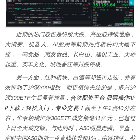
近期的热门股也是纷纷大跌。高位股持续退潮，
大消费、机器人、AI应用等前期热点板块均大幅下
挫，一鸣食品、惠发食品、长白山、建设工业、天桥
起重、实丰文化、城地香江等封跌停板。
另一方面，红利板块、白酒等却逆市走强，并有
效带动了沪深300指数。而更值得关注的是，多只沪
合法配资平台 股票操作AP
深300ETF午后显著放量，
P下载：轻松入门，专业交易！
截至下午1点40分左
右，华泰柏瑞沪深300ETF成交额逾41亿元，已超过
上日全天成交额。与此同时，A50明显走强。早盘，
富时中国A50期货一度直线拉升超1%，由跌转涨。截