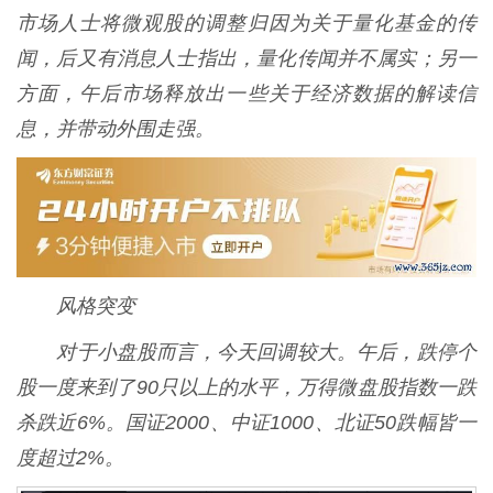
市场人士将微观股的调整归因为关于量化基金的传
闻，后又有消息人士指出，量化传闻并不属实；另一
方面，午后市场释放出一些关于经济数据的解读信
息，并带动外围走强。
风格突变
对于小盘股而言，今天回调较大。午后，跌停个
股一度来到了90只以上的水平，万得微盘股指数一跌
杀跌近6%。国证2000、中证1000、北证50跌幅皆一
度超过2%。