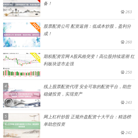
备！
263
股票配资公司 配资返佣：低成本炒股，盈利分
成！
260
期权配资官网 A股风格突变！高位股持续退潮 红
利板块逆市走强
250
4
线上股票配资代理 安全可靠的配资平台，助您
稳健投资，实现资产
243
5
网上杠杆炒股 正规外盘配资十大平台：精选榜
单助您投资
242