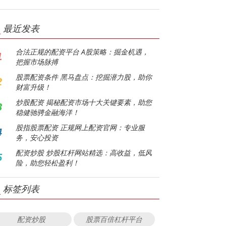
最近发表
合法正规的配资平台 A股策略：掘金机遇，
1
把握市场脉搏
股票配资条件 黑马盘点：挖掘潜力股，助你
2
财富升级！
炒股配资 揭秘配资市场十大关键要素，助您
3
稳健驰骋金融海洋！
股指股票配资 正规网上配资官网：专业服
4
务，安心投资
配资炒股 炒股杠杆网站精选：高收益，低风
5
险，助您轻松盈利！
标签列表
配资炒股
股票百倍杠杆平台