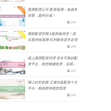
股票配资公司 配资返佣：低成本
炒股，盈利分成！
260
期权配资官网 A股风格突变！高
位股持续退潮 红利板块逆市走强
249
线上股票配资代理 安全可靠的配
资平台，助您稳健投资，实现资
产
243
网上杠杆炒股 正规外盘配资十大
平台：精选榜单助您投资
242