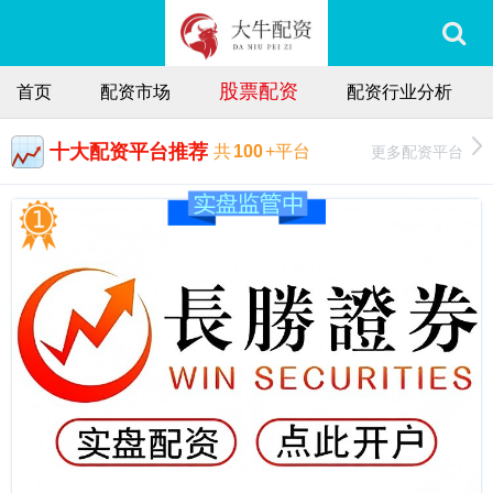
股票配资
首页
配资市场
配资行业分析
十大配资平台推荐
更多配资平台
共
100
+平台