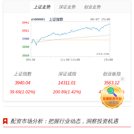
上证走势
深证走势
创业走势
上证指数
深证成指
创业板指
3940.04
14311.01
3563.12
39.69
(1.02%)
200.89
(1.42%)
47.56
(1.35%)
配资市场分析：把握行业动态，洞察投资机遇