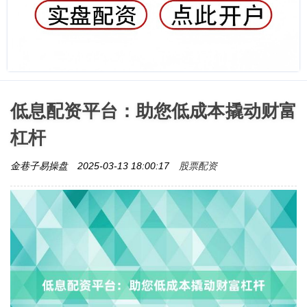
低息配资平台：助您低成本撬动财富
杠杆
股票配资
金巷子易操盘
2025-03-13 18:00:17