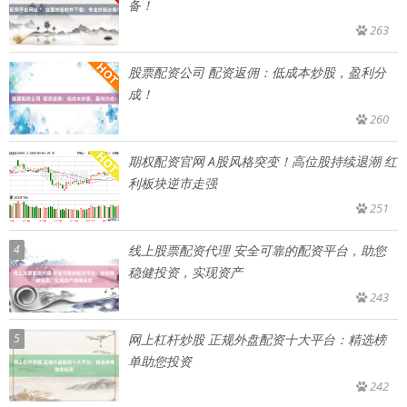
备！
263
股票配资公司 配资返佣：低成本炒股，盈利分
成！
260
期权配资官网 A股风格突变！高位股持续退潮 红
利板块逆市走强
251
4
线上股票配资代理 安全可靠的配资平台，助您
稳健投资，实现资产
243
5
网上杠杆炒股 正规外盘配资十大平台：精选榜
单助您投资
242