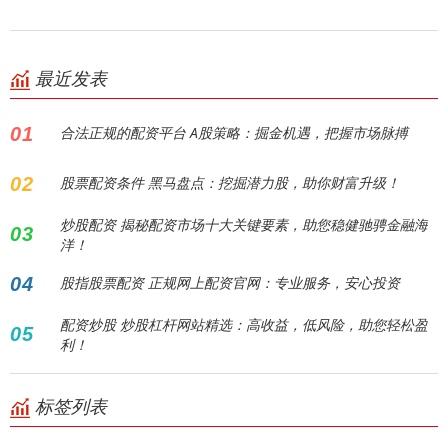
最近发表
01
合法正规的配资平台 A股策略：掘金机遇，把握市场脉搏
02
股票配资条件 黑马盘点：挖掘潜力股，助你财富升级！
炒股配资 揭秘配资市场十大关键要素，助您稳健驰骋金融海
03
洋！
04
股指股票配资 正规网上配资官网：专业服务，安心投资
配资炒股 炒股杠杆网站精选：高收益，低风险，助您轻松盈
05
利！
标签列表