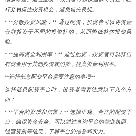
杆交易
抓住投资机会，避免错失良机。
* **分散投资风险：** 通过配资，投资者可以将资金
分散投资于不同的投资标的，从而降低整体投资风
险。
* **提高资金利用率：** 通过配资，投资者可以将自
有资金用于其他投资或消费，提高资金利用率。
**选择低息配资平台需要注意的事项**
选择低息配资平台时，投资者需要注意以下几个方
面：
* **平台的资质和信誉：** 选择正规、合法的配资平
台，确保资金安全。可以通过查询平台的营业执照、
经营资质等信息，了解平台的信誉和实力。