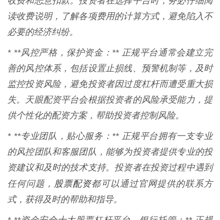
收费和恶意扣款。投资者在选择平台时，务必仔细阅
读收费说明，了解各项费用的计算方式，避免陷入不
必要的经济纠纷。
* **风控严格，保护资金：** 正规平台通常会建立完
善的风控体系，包括设置止损线、预警机制等，及时
监控投资风险，避免投资者因过度杠杆而遭受重大损
失。天眼配资平台会根据投资者的风险承受能力，提
供个性化的配资方案，帮助投资者控制风险。
* **专业团队，贴心服务：** 正规平台拥有一支专业
的风控团队和客服团队，能够为投资者提供专业的投
资建议和及时的技术支持。投资者在投资过程中遇到
股票配资
任何问题，
都可以通过官网提供的联系方
式，获得及时的帮助和指导。