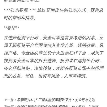
解资金的变动情况。
* **联系客服：** 通过官网提供的联系方式，获得及
时的帮助和指导。
**总结**
在选择配资平台时，安全可靠是首要考虑的因素。正
规天眼配资平台官网凭借其资质合规、透明收费、风
控严格、专业团队等优势十大股票杠杆平台，成为了
投资者安全可靠的投资选择。投资者在选择平台时，
务必仔细辨别，谨慎投资，才能在配资市场中获得理
想的收益。记住，投资有风险，入市需谨慎。
股票配资杠杆 正规实盘股票配资平台：安全可靠之选
上一篇：
炒股杠杆平台排行榜 炒股配资资金：放大收益，风险可
下一篇：