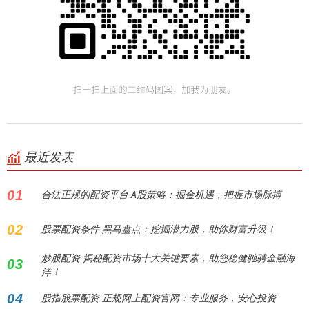
最近发表
01
合法正规的配资平台 A股策略：掘金机遇，把握市场脉搏
02
股票配资条件 黑马盘点：挖掘潜力股，助你财富升级！
炒股配资 揭秘配资市场十大关键要素，助您稳健驰骋金融海
03
洋！
04
股指股票配资 正规网上配资官网：专业服务，安心投资