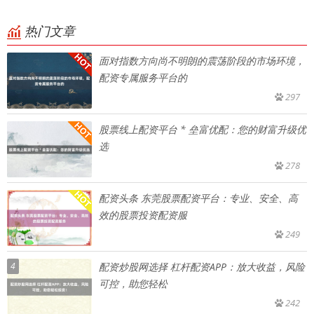
热门文章
面对指数方向尚不明朗的震荡阶段的市场环境，
配资专属服务平台的
297
股票线上配资平台 * 垒富优配：您的财富升级优
选
278
配资头条 东莞股票配资平台：专业、安全、高
效的股票投资配资服
249
4
配资炒股网选择 杠杆配资APP：放大收益，风险
可控，助您轻松
242