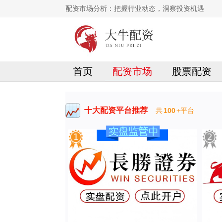
配资市场分析：把握行业动态，洞察投资机遇
首页
配资市场
股票配资
十大配资平台推荐
共
100
+平台