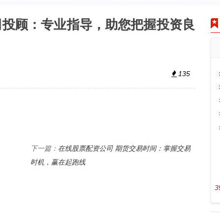
司投顾：专业指导，助您把握投资良
135
在线股票配资公司 期货交易时间：掌握交易
下一篇：
时机，赢在起跑线
3