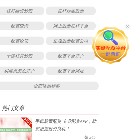
杠杆融资炒股
杠杆炒股股票
配资查询
网上股票杠杆平台
配资论坛
正规股票配资公司
十倍杠杆炒股
配资平台开户
买股票怎么开户
配资平台网址
全部话题标签
热门文章
手机股票配资 专业配资APP，助
您把握投资良机！
245