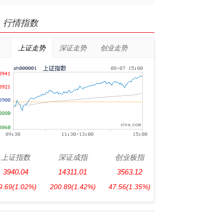
行情指数
上证走势
深证走势
创业走势
上证指数
深证成指
创业板指
3940.04
14311.01
3563.12
9.69
(1.02%)
200.89
(1.42%)
47.56
(1.35%)