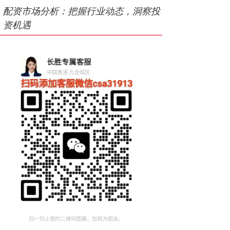
配资市场分析：把握行业动态，洞察投
资机遇