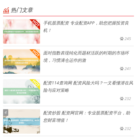
热门文章
手机股票配资 专业配资APP，助您把握投资良
机！
245
面对指数表现钝化而题材活跃的时期的市场环
境，习惯满仓运作的激
241
配资114查询网 配资风险大吗？一文看懂潜在风
险与应对策略
232
4
配资炒股 配资网官网：专业股票配资平台，助
您财富增值！
232